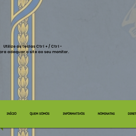
Arabic
Chinese (Simplified)
Dutch
English
French
German
Utilize as teclas Ctrl + / Ctrl -
ara adequar o site ao seu monitor.
INÍCIO
QUEM SOMOS
INFORMATIVOS
NOMINATAS
DIRE