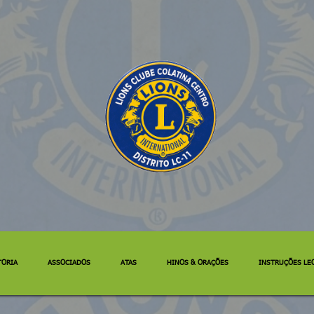
Italian
Portuguese
Russian
Spanish
TORIA
ASSOCIADOS
ATAS
HINOS & ORAÇÕES
INSTRUÇÕES LE