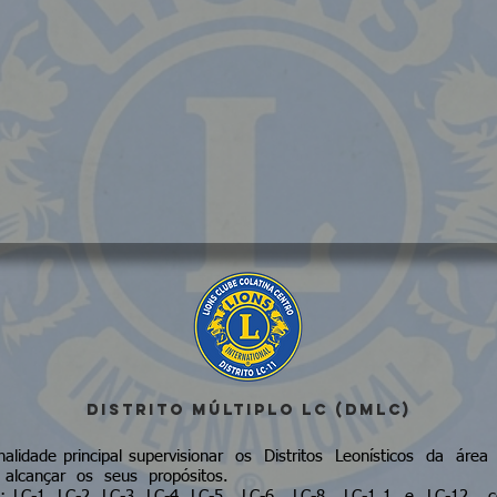
DISTRITO MÚLTIPLO LC (DMLC)
nalidade principal supervisionar os Distritos Leonísticos da á
a alcançar os seus propósitos.
: LC-1, LC-2, LC-3, LC-4, LC-5, LC-6, LC-8, LC-1 1 e LC-12, 